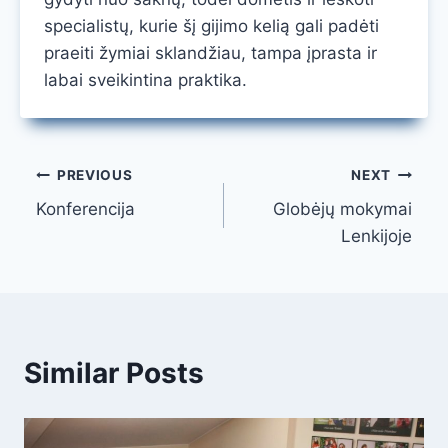
specialistų, kurie šį gijimo kelią gali padėti
praeiti žymiai sklandžiau, tampa įprasta ir
labai sveikintina praktika.
Navigacija
PREVIOUS
NEXT
Konferencija
Globėjų mokymai
tarp
Lenkijoje
įrašų
Similar Posts