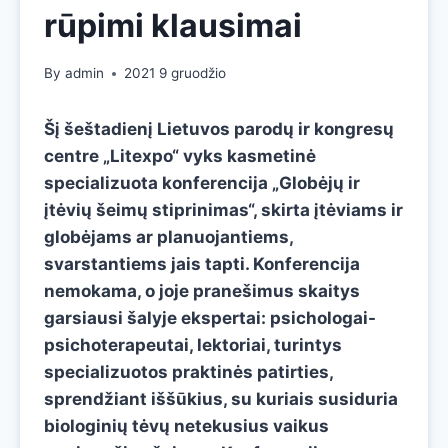
rūpimi klausimai
By
admin
2021 9 gruodžio
Šį šeštadienį Lietuvos parodų ir kongresų
centre „Litexpo“ vyks kasmetinė
specializuota konferencija „Globėjų ir
įtėvių šeimų stiprinimas“, skirta įtėviams ir
globėjams ar planuojantiems,
svarstantiems jais tapti. Konferencija
nemokama, o joje pranešimus skaitys
garsiausi šalyje ekspertai: psichologai-
psichoterapeutai, lektoriai, turintys
specializuotos praktinės patirties,
sprendžiant iššūkius, su kuriais susiduria
biologinių tėvų netekusius vaikus