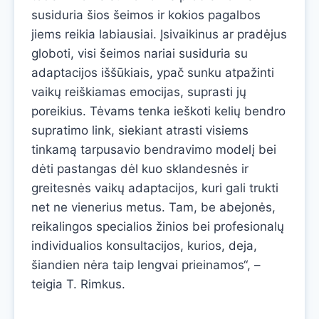
susiduria šios šeimos ir kokios pagalbos
jiems reikia labiausiai. Įsivaikinus ar pradėjus
globoti, visi šeimos nariai susiduria su
adaptacijos iššūkiais, ypač sunku atpažinti
vaikų reiškiamas emocijas, suprasti jų
poreikius. Tėvams tenka ieškoti kelių bendro
supratimo link, siekiant atrasti visiems
tinkamą tarpusavio bendravimo modelį bei
dėti pastangas dėl kuo sklandesnės ir
greitesnės vaikų adaptacijos, kuri gali trukti
net ne vienerius metus. Tam, be abejonės,
reikalingos specialios žinios bei profesionalų
individualios konsultacijos, kurios, deja,
šiandien nėra taip lengvai prieinamos“, –
teigia T. Rimkus.