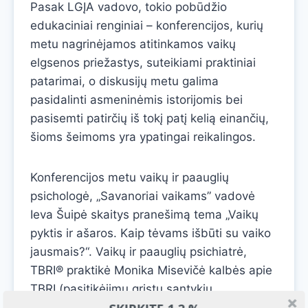
Pasak LGĮA vadovo, tokio pobūdžio
edukaciniai renginiai – konferencijos, kurių
metu nagrinėjamos atitinkamos vaikų
elgsenos priežastys, suteikiami praktiniai
patarimai, o diskusijų metu galima
pasidalinti asmeninėmis istorijomis bei
pasisemti patirčių iš tokį patį kelią einančių,
šioms šeimoms yra ypatingai reikalingos.
Konferencijos metu vaikų ir paauglių
psichologė, „Savanoriai vaikams” vadovė
Ieva Šuipė skaitys pranešimą tema „Vaikų
pyktis ir ašaros. Kaip tėvams išbūti su vaiko
jausmais?“. Vaikų ir paauglių psichiatrė,
TBRI® praktikė Monika Misevičė kalbės apie
TBRI (pasitikėjimu grįstų santykių
intervencija) metodą, kuris buvo sukurtas,