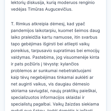
lektorių diskusija, kurią moderuos renginio
vedėjas Timūras Augucevičius.
T. Rimkus atkreipia dėmesį, kad ypač
pandemijos laikotarpiu, kuomet šeimos daug
laiko praleidžia kartu namuose, itin svarbus
tapo gebėjimas išgirsti bei atliepti vaikų
poreikius, tarpusavio supratimas bei emocijų
valdymas. Pastebima, jog visuomenėje kinta
ir pats požiūris į tėvystę: kylančios
problemos ar sunkumai nebetraktuojami
kaip tėvų negebėjimas tinkamai auklėti ar
net auginti vaikus, vis daugiau dėmesio
skiriama saviugdai, naujų praktikų paieškai,
specializuotos informacijos sklaidai ir
specialistų pagalbai. Vaikų žaizdas siekiama
gydyti nuo šaknų, todėl domėtis ir ieškoti