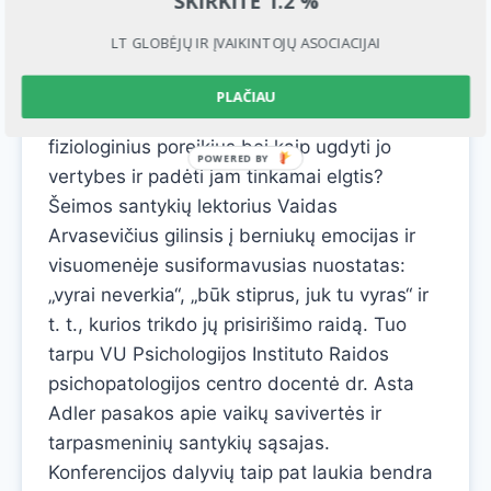
SKIRKITE 1.2 %
siekiant atliepti įvaikintų ir globojamų vaikų
LT GLOBĖJŲ IR ĮVAIKINTOJŲ ASOCIACIJAI
poreikius Diskusijų metu bus siekiama
išsiaiškinti, kaip užmegzti ryšį su vaiku ir
PLAČIAU
kodėl jis toks svarbus? Kaip atliepti vaiko
fiziologinius poreikius bei kaip ugdyti jo
POWERED
vertybes ir padėti jam tinkamai elgtis?
BY
Šeimos santykių lektorius Vaidas
Arvasevičius gilinsis į berniukų emocijas ir
visuomenėje susiformavusias nuostatas:
„vyrai neverkia“, „būk stiprus, juk tu vyras“ ir
t. t., kurios trikdo jų prisirišimo raidą. Tuo
tarpu VU Psichologijos Instituto Raidos
psichopatologijos centro docentė dr. Asta
Adler pasakos apie vaikų savivertės ir
tarpasmeninių santykių sąsajas.
Konferencijos dalyvių taip pat laukia bendra