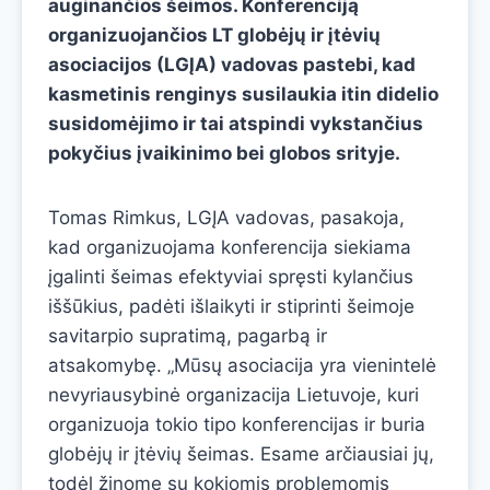
auginančios šeimos. Konferenciją
organizuojančios LT globėjų ir įtėvių
asociacijos (LGĮA) vadovas pastebi, kad
kasmetinis renginys susilaukia itin didelio
susidomėjimo ir tai atspindi vykstančius
pokyčius įvaikinimo bei globos srityje.
Tomas Rimkus, LGĮA vadovas, pasakoja,
kad organizuojama konferencija siekiama
įgalinti šeimas efektyviai spręsti kylančius
iššūkius, padėti išlaikyti ir stiprinti šeimoje
savitarpio supratimą, pagarbą ir
atsakomybę. „Mūsų asociacija yra vienintelė
nevyriausybinė organizacija Lietuvoje, kuri
organizuoja tokio tipo konferencijas ir buria
globėjų ir įtėvių šeimas. Esame arčiausiai jų,
todėl žinome su kokiomis problemomis