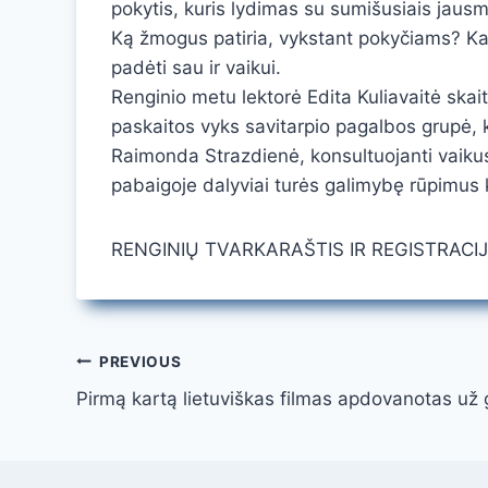
pokytis, kuris lydimas su sumišusiais jausm
Ką žmogus patiria, vykstant pokyčiams? Ka
padėti sau ir vaikui.
Renginio metu lektorė Edita Kuliavaitė skai
paskaitos vyks savitarpio pagalbos grupė, k
Raimonda Strazdienė, konsultuojanti vaikus, 
pabaigoje dalyviai turės galimybę rūpimus k
RENGINIŲ TVARKARAŠTIS IR REGISTRACI
Navigacija
PREVIOUS
Pirmą kartą lietuviškas filmas apdovanotas už
tarp
įrašų