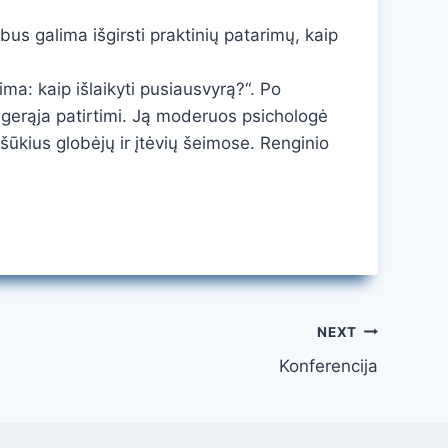
 galima išgirsti praktinių patarimų, kaip
ma: kaip išlaikyti pusiausvyrą?“. Po
i gerąja patirtimi. Ją moderuos psichologė
ššūkius globėjų ir įtėvių šeimose. Renginio
NEXT
Konferencija