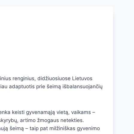
inius renginius, didžiuosiuose Lietuvos
ndžiau adaptuotis prie šeimą išbalansuojančių
 tenka keisti gyvenamąją vietą, vaikams –
 skyrybų, artimo žmogaus netekties.
aują šeimą – taip pat milžiniškas gyvenimo