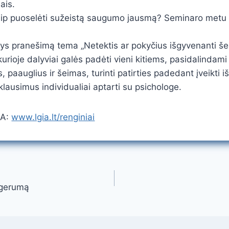
ais.
ip puoselėti sužeistą saugumo jausmą? Seminaro metu bus
tys pranešimą tema „Netektis ar pokyčius išgyvenanti šei
urioje dalyviai galės padėti vieni kitiems, pasidalindam
paauglius ir šeimas, turinti patirties padedant įveikti i
lausimus individualiai aptarti su psichologe.
JA:
www.lgia.lt/renginiai
 gerumą