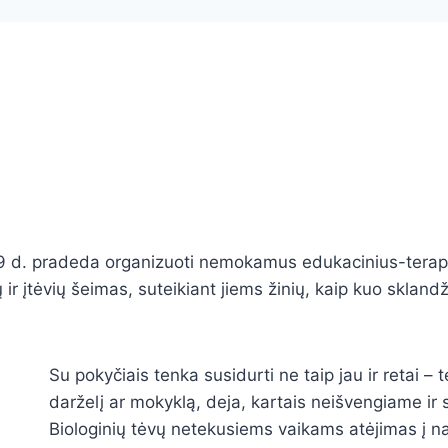
čio 9 d. pradeda organizuoti nemokamus edukacinius-terap
ų ir įtėvių šeimas, suteikiant jiems žinių, kaip kuo skla
Su pokyčiais tenka susidurti ne taip jau ir retai –
darželį ar mokyklą, deja, kartais neišvengiame ir
Biologinių tėvų netekusiems vaikams atėjimas į n