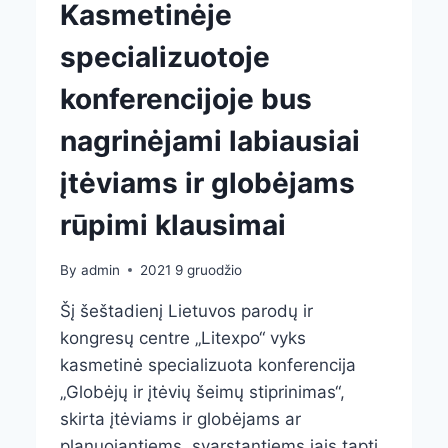
Kasmetinėje
specializuotoje
konferencijoje bus
nagrinėjami labiausiai
įtėviams ir globėjams
rūpimi klausimai
By
admin
2021 9 gruodžio
Šį šeštadienį Lietuvos parodų ir
kongresų centre „Litexpo“ vyks
kasmetinė specializuota konferencija
„Globėjų ir įtėvių šeimų stiprinimas“,
skirta įtėviams ir globėjams ar
planuojantiems, svarstantiems jais tapti.