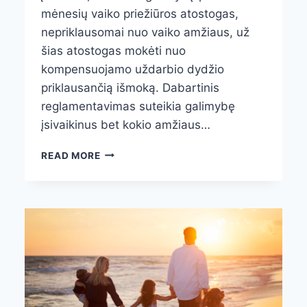
mėnesių vaiko priežiūros atostogas,
nepriklausomai nuo vaiko amžiaus, už
šias atostogas mokėti nuo
kompensuojamo uždarbio dydžio
priklausančią išmoką. Dabartinis
reglamentavimas suteikia galimybę
įsivaikinus bet kokio amžiaus…
ĮTĖVIAI
READ MORE
NEBEBUS
DISKRIMINUOJAMI