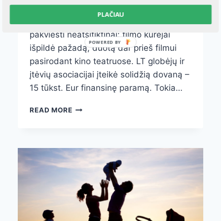
žiūrovai, bet ir įsivaikinę bei vaikus
PLAČIAU
globojantys tėvai. Įtėviai ir globėjai
pakviesti neatsitiktinai: filmo kūrėjai
išpildė pažadą, duotą dar prieš filmui
pasirodant kino teatruose. LT globėjų ir
įtėvių asociacijai įteikė solidžią dovaną –
15 tūkst. Eur finansinę paramą. Tokia…
PIRMĄ
READ MORE
KARTĄ
LIETUVIŠKAS
FILMAS
APDOVANOTAS
UŽ
GERUMĄ