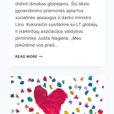
didinti išmokas globėjams. Šio tikslo
įgyvendinimo priemonės aptartos
socialinės apsaugos ir darbo ministro
Lino Kukuraičio susitikime su LT globėjų
ir įvaikintojų asociacijos valdybos
pirmininke Judita Nagiene. „Mes
įsikūrėme vos prieš…
ASOCIACIJOS
READ MORE
SUSITIKIMAS
SU
SOCIALINĖS
APSAUGOS
IR
DARBO
MINISTRU