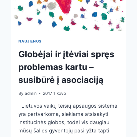
NAUJIENOS
Globėjai ir įtėviai spręs
problemas kartu –
susibūrė į asociaciją
By
admin
2017 1 kovo
Lietuvos vaikų teisių apsaugos sistema
yra pertvarkoma, siekiama atsisakyti
institucinės globos, todėl vis daugiau
mūsų šalies gyventojų pasiryžta tapti