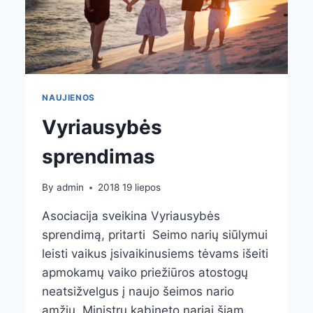
NAUJIENOS
Vyriausybės
sprendimas
By
admin
2018 19 liepos
Asociacija sveikina Vyriausybės
sprendimą, pritarti Seimo narių siūlymui
leisti vaikus įsivaikinusiems tėvams išeiti
apmokamų vaiko priežiūros atostogų
neatsižvelgus į naujo šeimos nario
amžių. Ministrų kabineto nariai šiam