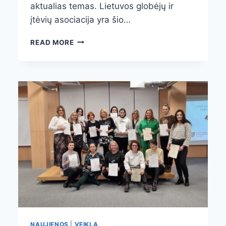
aktualias temas. Lietuvos globėjų ir
įtėvių asociacija yra šio…
TARPTAUTINIAI
READ MORE
GLOBĖJŲ
MOKYMAI
VILNIUJE
NAUJIENOS
|
VEIKLA