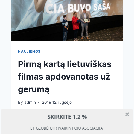
KLAUSIMAI
NAUJIENOS
Pirmą kartą lietuviškas
filmas apdovanotas už
gerumą
By
admin
2019 12 rugsėjo
Trečiadienį, rugsėjo 11 d., vyko
SKIRKITE 1.2 %
ypatingas filmo „Čia buvo Saša“
LT GLOBĖJŲ IR ĮVAIKINTOJŲ ASOCIACIJAI
seansas. Filmą žiūrėjo ne tik paprasti