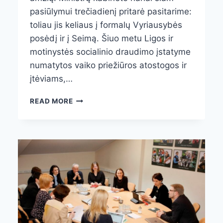
pasiūlymui trečiadienį pritarė pasitarime:
toliau jis keliaus į formalų Vyriausybės
posėdį ir į Seimą. Šiuo metu Ligos ir
motinystės socialinio draudimo įstatyme
numatytos vaiko priežiūros atostogos ir
įtėviams,…
VYRIAUSYBĖS
READ MORE
SPRENDIMAS