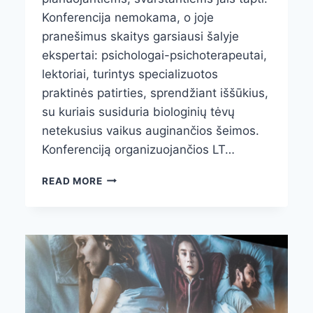
Konferencija nemokama, o joje
pranešimus skaitys garsiausi šalyje
ekspertai: psichologai-psichoterapeutai,
lektoriai, turintys specializuotos
praktinės patirties, sprendžiant iššūkius,
su kuriais susiduria biologinių tėvų
netekusius vaikus auginančios šeimos.
Konferenciją organizuojančios LT…
KASMETINĖJE
READ MORE
SPECIALIZUOTOJE
KONFERENCIJOJE
BUS
NAGRINĖJAMI
LABIAUSIAI
ĮTĖVIAMS
IR
GLOBĖJAMS
RŪPIMI