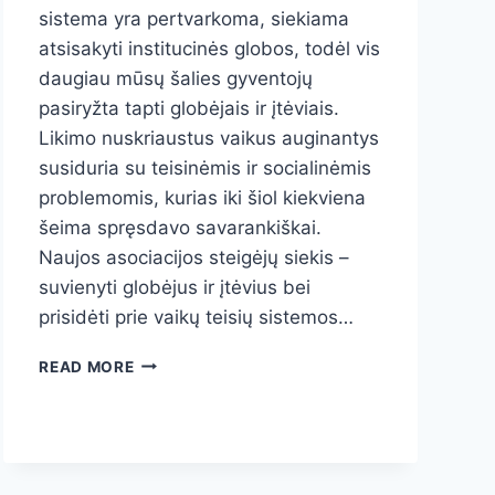
sistema yra pertvarkoma, siekiama
atsisakyti institucinės globos, todėl vis
daugiau mūsų šalies gyventojų
pasiryžta tapti globėjais ir įtėviais.
Likimo nuskriaustus vaikus auginantys
susiduria su teisinėmis ir socialinėmis
problemomis, kurias iki šiol kiekviena
šeima spręsdavo savarankiškai.
Naujos asociacijos steigėjų siekis –
suvienyti globėjus ir įtėvius bei
prisidėti prie vaikų teisių sistemos…
GLOBĖJAI
READ MORE
IR
ĮTĖVIAI
SPRĘS
PROBLEMAS
KARTU