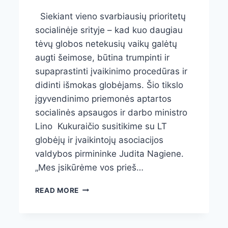
Siekiant vieno svarbiausių prioritetų
socialinėje srityje – kad kuo daugiau
tėvų globos netekusių vaikų galėtų
augti šeimose, būtina trumpinti ir
supaprastinti įvaikinimo procedūras ir
didinti išmokas globėjams. Šio tikslo
įgyvendinimo priemonės aptartos
socialinės apsaugos ir darbo ministro
Lino Kukuraičio susitikime su LT
globėjų ir įvaikintojų asociacijos
valdybos pirmininke Judita Nagiene.
„Mes įsikūrėme vos prieš…
ASOCIACIJOS
READ MORE
SUSITIKIMAS
SU
SOCIALINĖS