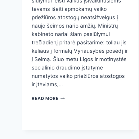
siūlymui leisti vaikus įsivaikinusiems
tėvams išeiti apmokamų vaiko
priežiūros atostogų neatsižvelgus į
naujo šeimos nario amžių. Ministrų
kabineto nariai šiam pasiūlymui
trečiadienį pritarė pasitarime: toliau jis
keliaus į formalų Vyriausybės posėdį ir
į Seimą. Šiuo metu Ligos ir motinystės
socialinio draudimo įstatyme
numatytos vaiko priežiūros atostogos
ir įtėviams,…
VYRIAUSYBĖS
READ MORE
SPRENDIMAS