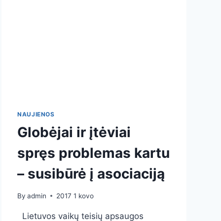
NAUJIENOS
Globėjai ir įtėviai
spręs problemas kartu
– susibūrė į asociaciją
By
admin
2017 1 kovo
Lietuvos vaikų teisių apsaugos